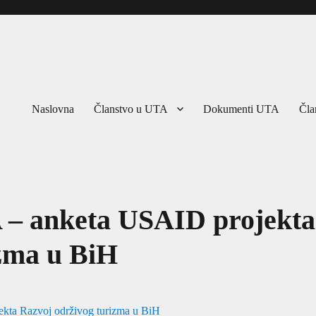
Naslovna
Članstvo u UTA
Dokumenti UTA
Čla
A – anketa USAID projekta
izma u BiH
kta Razvoj održivog turizma u BiH