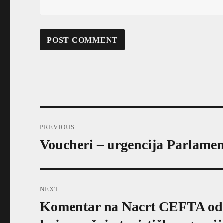
Post
PREVIOUS
navigation
Voucheri – urgencija Parlamen
Previous
post:
NEXT
Komentar na Nacrt CEFTA odl
Next
post: