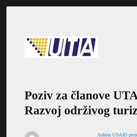
Udruženje turističkih agencija u Bosni i Hercegovini
UTA
Poziv za članove UT
Razvoj održivog tur
Anketa USAID proje