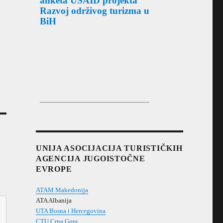
anketa USAID projekta
Razvoj održivog turizma u
BiH
UNIJA ASOCIJACIJA TURISTIČKIH
AGENCIJA JUGOISTOČNE
EVROPE
ATAM Makedonija
ATA Albanija
UTA Bosna i Hercegovina
CTU Crna Gora